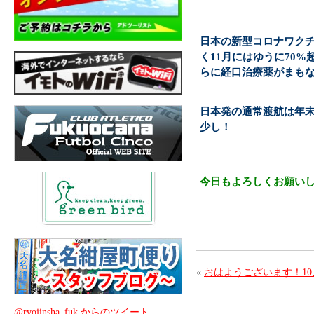
日本の新型コロナワクチ
く11月にはゆうに70
らに経口治療薬がまも
日本発の通常渡航は年末
少し！
今日もよろしくお願い
«
おはようございます！1
@ryojinsha_fuk からのツイート