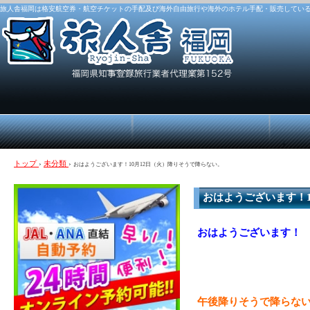
旅人舎福岡は格安航空券・航空チケットの手配及び海外自由旅行や海外のホテル手配・販売してい
トップ
›
未分類
›
おはようございます！10月12日（火）降りそうで降らない。
おはようございます！1
おはようございます！
午後降りそうで降らな