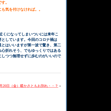
です。
にも気を付けなければ。。
月近くになってしまいついには来年こ
要としています。今回のコロナ禍は
退とはいいますが第一波で驚き、第二
れ心折れそう、でもゆっくりではある
にしつつ無理せずに歩むのがいいので
月20日（金）暖かさともお別れ・・？
»