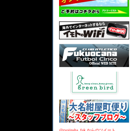
@ryojinsha_fuk からのツイート