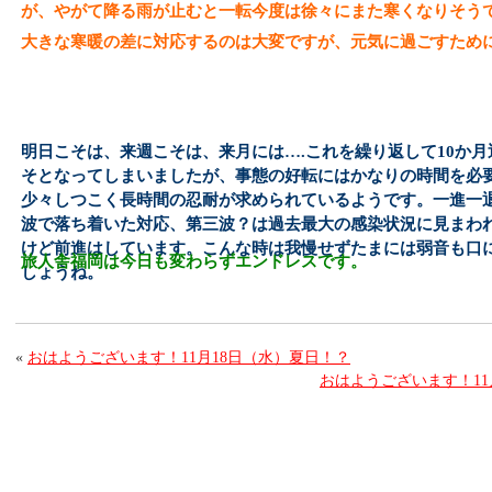
が、やがて降る雨が止むと一転今度は徐々にまた寒くなりそう
大きな寒暖の差に対応するのは大変ですが、元気に過ごすため
明日こそは、来週こそは、来月には….これを繰り返して10か
そとなってしまいましたが、事態の好転にはかなりの時間を必
少々しつこく長時間の忍耐が求められているようです。一進一
波で落ち着いた対応、第三波？は過去最大の感染状況に見まわ
けど前進はしています。こんな時は我慢せずたまには弱音も口
旅人舎福岡は今日も変わらずエンドレスです。
しょうね。
«
おはようございます！11月18日（水）夏日！？
おはようございます！11