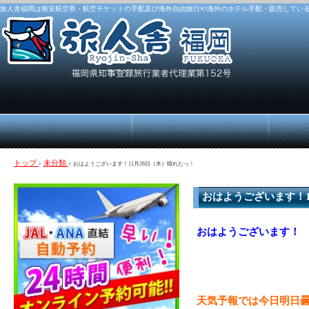
旅人舎福岡は格安航空券・航空チケットの手配及び海外自由旅行や海外のホテル手配・販売してい
トップ
›
未分類
›
おはようございます！11月26日（木）晴れたっ！
おはようございます！1
おはようございます！
天気予報では今日明日