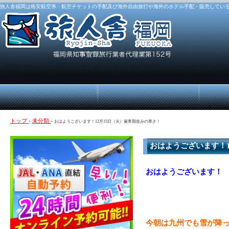
旅人舎福岡は格安航空券・航空チケットの手配及び海外自由旅行や海外のホテル手配・販売してい
トップ
›
未分類
›
おはようございます！12月15日（火）厳寒期並みの寒さ！
おはようございます！1
おはようございます！
今朝は九州でも雪が降