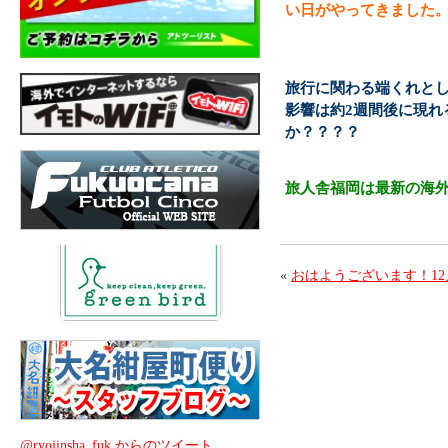
い日がやってきました
旅行に関わる端くれと
影響は約2週間後に現れ
か？？？？
旅人舎福岡は最新の海
«
おはようございます！12
@ryojinsha_fuk からのツイート