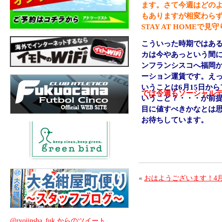
ます。さて今週はどのよ
もありますが相変わら
STAY AT HOMEで
こういった時期ではあ
カは今やあっという間
ンフランシスコへ福岡
ーション運賃です。えっ！
いうことは6月15日か
では今週もソーシャルディ
いうこと？・・・が前
目に値すべきかなとは
お待ちしています。
«
おはようございます！4
@ryojinsha_fuk からのツイート