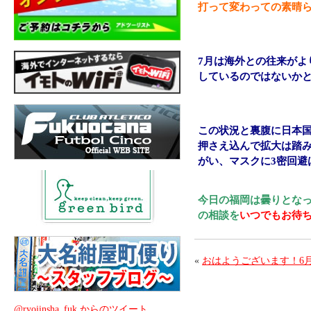
打って変わっての素晴
7月は海外との往来が
しているのではないか
この状況と裏腹に日本
押さえ込んで拡大は踏
がい、マスクに3密回避
今日の福岡は曇りとな
の相談を
いつでもお待
«
おはようございます！6
@ryojinsha_fuk からのツイート