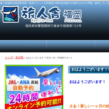
旅人舎福岡は格安航空券・航空チケットの手配及び海外自由旅行や海外のホテル手配・販売してい
トップ
›
未分類
›
おはようございます！7月1日（水）2020後半スタート
おはようございます！7
おはようございます！
さあ！新しい一ヶ月の