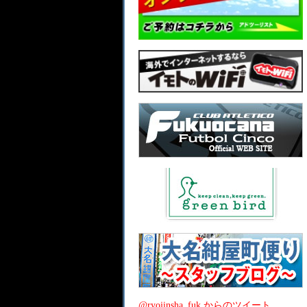
@ryojinsha_fuk からのツイート