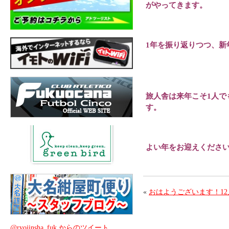
がやってきます。
1年を振り返りつつ、新
旅人舎は来年こそ1人
す。
よい年をお迎えくださ
«
おはようございます！12
@ryojinsha_fuk からのツイート