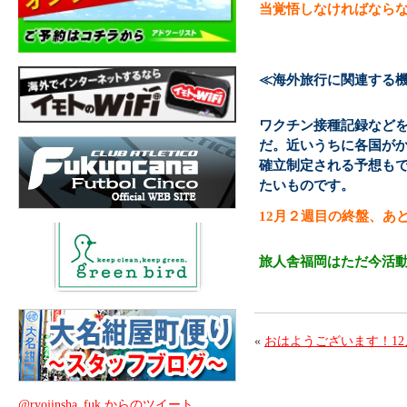
当覚悟しなければなら
≪海外旅行に関連する
ワクチン接種記録などを
だ。近いうちに各国が
確立制定される予想も
たいものです。
12月２週目の終盤、あ
旅人舎福岡はただ今活
«
おはようございます！1
@ryojinsha_fuk からのツイート